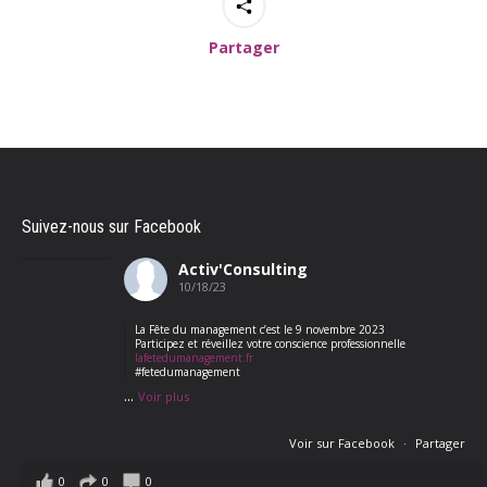
Partager
Suivez-nous sur Facebook
Activ'Consulting
10/18/23
La Fête du management c’est le 9 novembre 2023
Participez et réveillez votre conscience professionnelle
lafetedumanagement.fr
#fetedumanagement
...
Voir plus
Voir sur Facebook
·
Partager
0
0
0