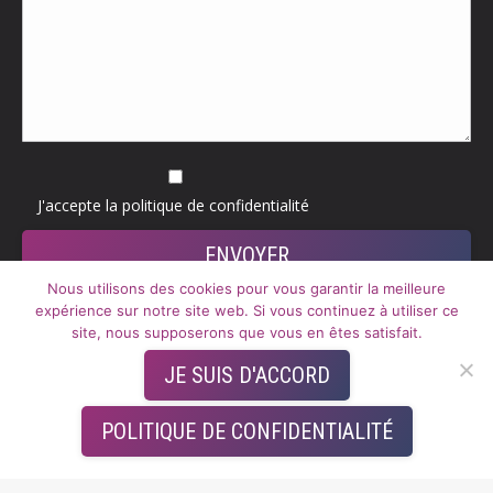
J'accepte la
politique de confidentialité
Nous utilisons des cookies pour vous garantir la meilleure
expérience sur notre site web. Si vous continuez à utiliser ce
site, nous supposerons que vous en êtes satisfait.
Activ’ Consulting
JE SUIS D'ACCORD
Mentions légales
–
CGV
POLITIQUE DE CONFIDENTIALITÉ
Conception et réalisation :
ACT-CS
Menu du footer